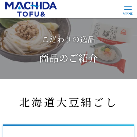
MENU
こだわりの逸品
商品のご紹介
商品のご紹介
町田食品のこだわり
PB/OEM開発
北海道大豆絹ごし
会社概要
採用情報