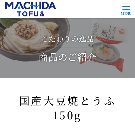
MENU
こだわりの逸品
商品のご紹介
商品のご紹介
町田食品のこだわり
PB/OEM開発
国産大豆焼とうふ
会社概要
150g
採用情報